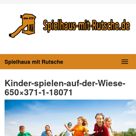
Skip
to
main
content
Spielhaus mit Rutsche
Toggl
navig
Kinder-spielen-auf-der-Wiese-
650×371-1-18071