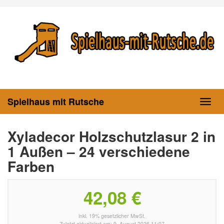
Skip
to
main
content
Spielhaus mit Rutsche
Toggl
navig
Xyladecor Holzschutzlasur 2 in
1 Außen – 24 verschiedene
Farben
42,08 €
inkl. 19% gesetzlicher MwSt.
Zuletzt aktualisiert am: 9. August 2026 11:07